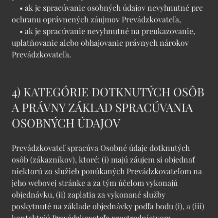
• ak je spracúvanie osobných údajov nevyhnutné pre
ochranu oprávnených záujmov Prevádzkovateľa,
• ak je spracúvanie nevyhnutné na preukazovanie,
uplatňovanie alebo obhajovanie právnych nárokov
Prevádzkovateľa.
4) KATEGÓRIE DOTKNUTÝCH OSÔB
A PRÁVNY ZÁKLAD SPRACÚVANIA
OSOBNÝCH ÚDAJOV
Prevádzkovateľ spracúva Osobné údaje dotknutých
osôb (zákazníkov), ktoré: (i) majú záujem si objednať
niektorú zo služieb ponúkaných Prevádzkovateľom na
jeho webovej stránke a za tým účelom vykonajú
objednávku, (ii) zaplatia za vykonané služby
poskytnuté na základe objednávky podľa bodu (i), a (iii)
kontaktujú Prevádzkovateľa prostredníctvom