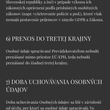
Slovenskej republiky a iné) v prípade výkonu ich
zákonných oprávnení podľa príslušných osobitných
zákonov (napr. vyšetrovanie polície a pod.), ktoré však
nemajú postavenie príjemcov v zmysle GDPR a Zákona.
6) PRENOS DO TRETEJ KRAJINY
Osobné údaje spracúvané Prevádzkovateľom nebudú
prenášané mimo priestor EÚ/EPH, teda nebudú
prenášané do žiadnej tretej krajiny.
7) DOBA UCHOVÁVANIA OSOBNÝCH
ÚDAJOV
Doba uchovávania Osobných údajov sa líši v závislosti
od účelu, pre ktorý sa osobné údaje spracúvajú. Vo