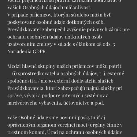
Vašich Osobných údajoch mlčanlivosť.
V prípade príjemcov, ktorým sú alebo môžu byť
poskytované osobné údaje dotknutých osôb,
Prevádzkovateľ zabezpečil zvýšenie právnych záruk pre
ochranu osobných údajov dotknutých osôb
uzatvorením zmluvy v súlade s článkom 28 ods. 3
Nariadenia GDPR.
Medzi hlavné skupiny našich príjemcov môžu patriť:
(i) sprostredkovatelia osobných údajov, t. j. externé
spoločnosti a / alebo externí dodávatelia služieb
Prevádzkovateľa, ktorí zabezpečujú najmä služby pri
správe, vývoji a podpore interných systémov a
hardvérového vybavenia, účtovníctvo a pod.
Vaše Osobné údaje sme povinní poskytnúť aj
oprávneným orgánom verejnej moci (orgány činné v
trestnom konaní, Úrad na ochranu osobných údajov