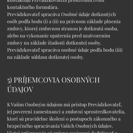
kontaktného formulára.
Prevádzkovateľ spracúva Osobné údaje dotknutých
osôb podľa bodu (i) a (ii) na právnom základe plnenia
zmluvy, ktorej zmluvnou stranou je dotknutá osoba,
alebo na vykonanie opatrenia pred uzatvorením
zmluvy na základe žiadosti dotknutej osoby.
Prevádzkovateľ spracúva osobné údaje podľa bodu (iii)
na základe súhlasu dotknutej osoby.
5) PRÍJEMCOVIA OSOBNÝCH
ÚDAJOV
K Vašim Osobným údajom má prístup Prevádzkovateľ,
jej poverení zamestnanci a zmluvní sprostredkovatelia,
ktorí sú pravidelne školení o postupoch zákonného a
bezpečného spracúvania Vašich Osobných údajov.
Všetci príjemcovia sú právne zaviazaní dodržiavať o