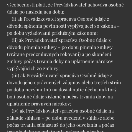
všeobecnosti platí, že Prevádzkovateľ uchováva osobné
údaje po nasledujúcu dobu:
(i) ak Prevádzkovateľ spracúva Osobné údaje z
dôvodu splnenia povinnosti vyplývajúcej zo zákona –
po dobu vyžadovanú príslušným zákonom;
(ii) ak Prevádzkovateľ spracúva Osobné údaje z
dôvodu plnenia zmluvy – po dobu plnenia zmluvy
(vrátane predzmluvných rokovaní) a po skončení
zmluvy počas trvania doby na uplatnenie nárokov
vyplývajúcich zo zmluvy;
(iii) ak Prevádzkovateľ spracúva Osobné údaje z
dôvodu jeho oprávnených záujmov alebo tretích strán –
po dobu nevyhnutnú na dosiahnutie účelu, na ktorý
boli osobné údaje získané a počas trvania doby na
uplatnenie právnych nárokov;
(iv) ak Prevádzkovateľ spracúva osobné údaje na
základe súhlasu – po dobu uvedenú v súhlase alebo
počas trvania súhlasu až do jeho odvolania a počas
trvania doby na uplatnenie právnych nárokov.