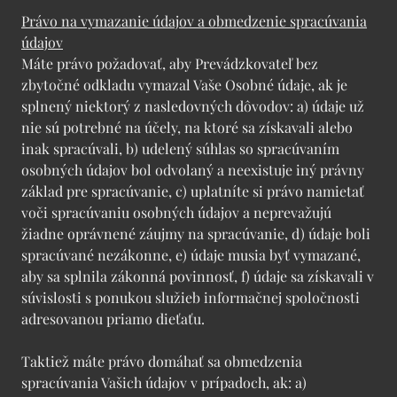
Právo na vymazanie údajov a obmedzenie spracúvania
údajov
Máte právo požadovať, aby Prevádzkovateľ bez
zbytočné odkladu vymazal Vaše Osobné údaje, ak je
splnený niektorý z nasledovných dôvodov: a) údaje už
nie sú potrebné na účely, na ktoré sa získavali alebo
inak spracúvali, b) udelený súhlas so spracúvaním
osobných údajov bol odvolaný a neexistuje iný právny
základ pre spracúvanie, c) uplatníte si právo namietať
voči spracúvaniu osobných údajov a neprevažujú
žiadne oprávnené záujmy na spracúvanie, d) údaje boli
spracúvané nezákonne, e) údaje musia byť vymazané,
aby sa splnila zákonná povinnosť, f) údaje sa získavali v
súvislosti s ponukou služieb informačnej spoločnosti
adresovanou priamo dieťaťu.
Taktiež máte právo domáhať sa obmedzenia
spracúvania Vašich údajov v prípadoch, ak: a)